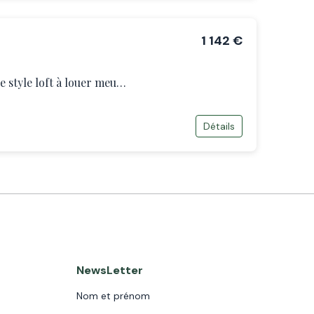
1‎ 142‎ €
Appartement d’une pièce style loft à louer meublé – Avenue Daumesnil – Paris 12
Détails
NewsLetter
Nom et prénom