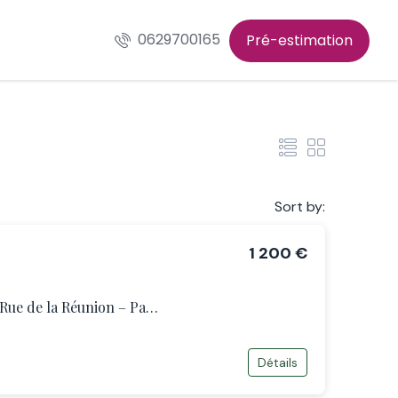
0629700165
Pré-estimation
Sort by:
1‎ 200‎ €
Studio à louer meublé – Rue de la Réunion – Paris 20
Détails